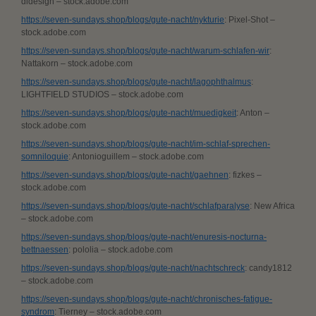
didesign – stock.adobe.com
https://seven-sundays.shop/blogs/gute-nacht/nykturie
: Pixel-Shot –
stock.adobe.com
https://seven-sundays.shop/blogs/gute-nacht/warum-schlafen-wir
:
Nattakorn – stock.adobe.com
https://seven-sundays.shop/blogs/gute-nacht/lagophthalmus
:
LIGHTFIELD STUDIOS – stock.adobe.com
https://seven-sundays.shop/blogs/gute-nacht/muedigkeit
: Anton –
stock.adobe.com
https://seven-sundays.shop/blogs/gute-nacht/im-schlaf-sprechen-
somniloquie
: Antonioguillem – stock.adobe.com
https://seven-sundays.shop/blogs/gute-nacht/gaehnen
: fizkes –
stock.adobe.com
https://seven-sundays.shop/blogs/gute-nacht/schlafparalyse
: New Africa
– stock.adobe.com
https://seven-sundays.shop/blogs/gute-nacht/enuresis-nocturna-
bettnaessen
: pololia – stock.adobe.com
https://seven-sundays.shop/blogs/gute-nacht/nachtschreck
: candy1812
– stock.adobe.com
https://seven-sundays.shop/blogs/gute-nacht/chronisches-fatigue-
syndrom
: Tierney – stock.adobe.com