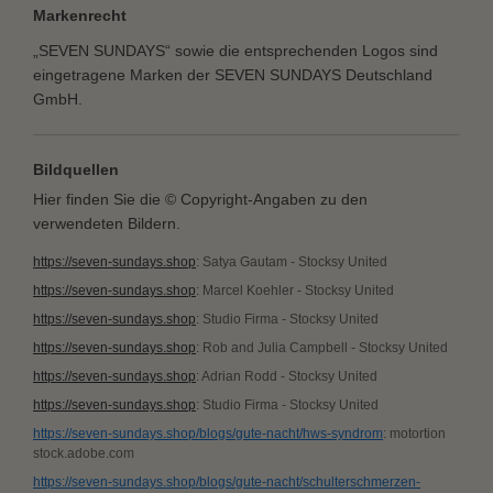
Markenrecht
„SEVEN SUNDAYS“ sowie die entsprechenden Logos sind
eingetragene Marken der SEVEN SUNDAYS Deutschland
GmbH.
Bildquellen
Hier finden Sie die © Copyright-Angaben zu den
verwendeten Bildern.
https://seven-sundays.shop
: Satya Gautam - Stocksy United
https://seven-sundays.shop
: Marcel Koehler - Stocksy United
https://seven-sundays.shop
: Studio Firma - Stocksy United
https://seven-sundays.shop
: Rob and Julia Campbell - Stocksy United
https://seven-sundays.shop
: Adrian Rodd - Stocksy United
https://seven-sundays.shop
: Studio Firma - Stocksy United
https://seven-sundays.shop/blogs/gute-nacht/hws-syndrom
: motortion
stock.adobe.com
https://seven-sundays.shop/blogs/gute-nacht/schulterschmerzen-