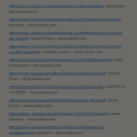
https://seven-sundays.shop/blogs/gute-nacht/osteopathie
: karelnoppe –
stock.adobe.com
https://seven-sundays.shop/blogs/gute-nacht/restless-legs-syndrom
:
golubovy – stock.adobe.com
https://seven-sundays.shop/blogs/gute-nacht/impingement-syndrom-
der-schulter
: Andrey Popov – stock.adobe.com
https://seven-sundays.shop/blogs/gute-nacht/impingement-syndrom-
schulter-uebungen
: stanislav_uvarov – stock.adobe.com
https://seven-sundays.shop/blogs/gute-nacht/schlaftrunkenheit
: Syda
Productions – stock.adobe.com
https://seven-sundays.shop/blogs/gute-nacht/parasomnien
: Drobot
Dean – stock.adobe.com
https://seven-sundays.shop/blogs/gute-nacht/albtraeume
: LIGHTFIELD
STUDIOS – stock.adobe.com
https://seven-sundays.shop/blogs/gute-nacht/zu-viel-schlaf
: Diego
Cervo – stock.adobe.com
https://seven-sundays.shop/blogs/gute-nacht/luzide-traeume
: Alena
Ozerova – stock.adobe.com
https://seven-sundays.shop/blogs/gute-nacht/afrikanische-
schlafkrankheit
: ksumano – stock.adobe.com