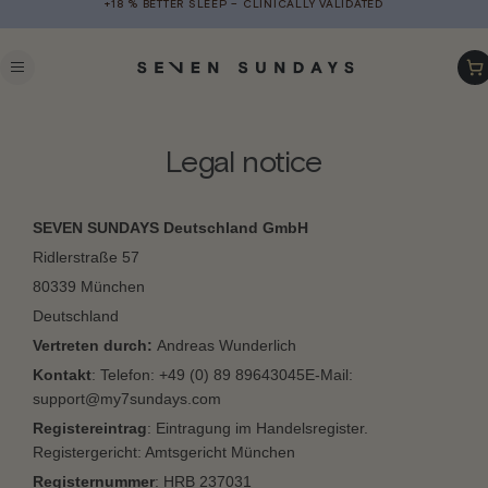
+18 % BETTER SLEEP – CLINICALLY VALIDATED
Skip to
content
Car
Legal notice
SEVEN SUNDAYS Deutschland GmbH
Ridlerstraße 57
80339 München
Deutschland
Vertreten durch:
Andreas Wunderlich
Kontakt
:
Telefon: +49 (0) 89 89643045
E-Mail:
support@my7sundays.com
Registereintrag
: Eintragung im Handelsregister.
Registergericht: Amtsgericht München
Registernummer
: HRB 237031