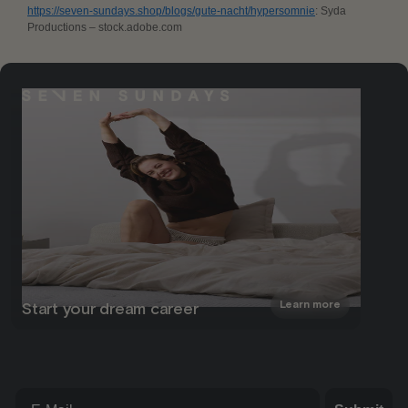
https://seven-sundays.shop/blogs/gute-nacht/hypersomnie
: Syda
Productions – stock.adobe.com
Learn more
Start your dream career
Email