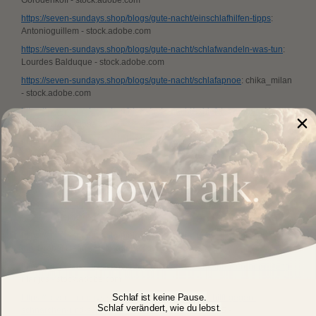
https://seven-sundays.shop/blogs/gute-nacht/einschlafhilfen-tipps
:
Antonioguillem - stock.adobe.com
https://seven-sundays.shop/blogs/gute-nacht/schlafwandeln-was-tun
:
Lourdes Balduque - stock.adobe.com
https://seven-sundays.shop/blogs/gute-nacht/schlafapnoe
: chika_milan
- stock.adobe.com
https://seven-sundays.shop/blogs/gute-nacht/schlafsteorungen
: New
Africa - stock.adobe.com
https://seven-sundays.shop/blogs/gute-nacht/hausstauballergie-
symptome-behandlung-tipps
: Photographee.eu - stock.adobe.com
https://seven-sundays.shop/blogs/gute-nacht/lerche-eule-schlaftyp
:
Syda Productions - stock.adobe.com
https://seven-sundays.shop/blogs/gute-nacht/traumdeutung-und-
traeume
: Sergey - stock.adobe.com
https://seven-sundays.shop/blogs/gute-nacht/rueckenschmerzen-was-
tun
: Drobot Dean - stock.adobe.com
https://seven-sundays.shop/blogs/gute-nacht/schlafphasen-bedeutung
:
Marijus - stock.adobe.com
Schlaf ist keine Pause.
https://seven-sundays.shop/blogs/gute-nacht/was-hilft-gegen-
Schlaf verändert, wie du lebst.
schnarchen-und-schlafapnoe
: LIGHTFIELD STUDIOS -