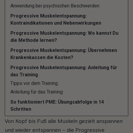
Entspannungsverfahren für Dich.
Anwendung bei psychischen Beschwerden:
Progressive Muskelentspannung:
Hier erfährst Du, was unter Progressiver
Kontraindikationen und Nebenwirkungen
Muskelentspannung verstanden wird, wie die
Progressive Muskelentspannung: Wo kannst Du
Entspannungsmethode funktioniert und bei
die Methode lernen?
welchen körperlichen und psychischen
Progressive Muskelentspannung: Übernehmen
Beschwerden sie angewendet werden kann –
Krankenkassen die Kosten?
praktische Tipps und eine Anleitung für die
Progressive Muskelentspannung: Anleitung für
Entspannungsübungen inklusive.
das Training
Tipps vor dem Training:
Was ist Progressive
Anleitung für das Training:
So funktioniert PME: Übungsabfolge in 14
Muskelentspannung?
Schritten
Von Kopf bis Fuß alle Muskeln gezielt anspannen
und wieder entspannen – die Progressive