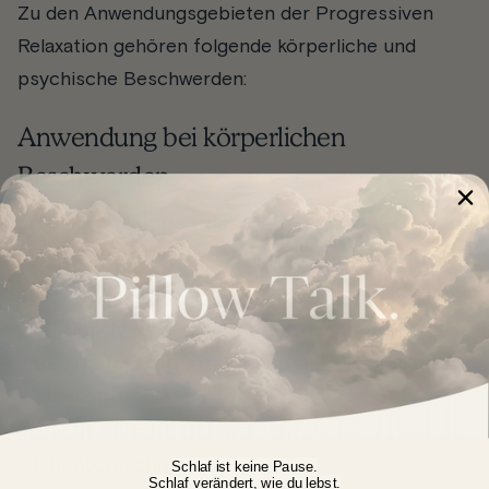
Zu den Anwendungsgebieten der Progressiven
Relaxation gehören folgende körperliche und
psychische Beschwerden:
Anwendung bei körperlichen
Beschwerden:
Erkrankungen des Herz-Kreislauf-
Systems, z.B. Bluthochdruck (Hypertonie)
Störungen der Atemwege, z.B. Asthma
Beschwerden im Magen-Darm-Trakt, z.B.
Reizdarm, Magenschmerzen, Durchfall und
Verstopfung
Chronische Schmerzen,
Phantomschmerzen
Schlaf ist keine Pause.
Schlaf verändert, wie du lebst.