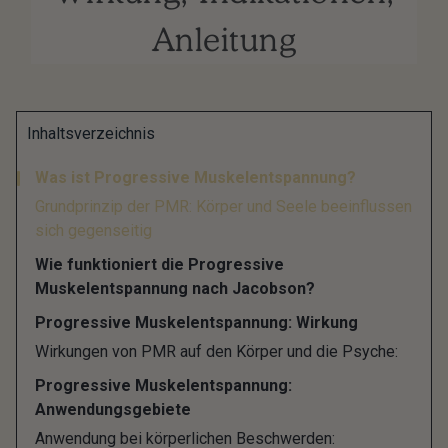
Anleitung
Chronische Stresszustände im Alltag rauben nicht
Inhaltsverzeichnis
nur unsere letzten Energiereserven, sie können
Was ist Progressive Muskelentspannung?
auch ernste gesundheitliche Konsequenzen zur
Grundprinzip der PMR: Körper und Seele beeinflussen
Folge haben: Burn-Out, Rückenschmerzen,
sich gegenseitig
Muskelverspannungen, Bluthochdruck,
Wie funktioniert die Progressive
Schlafstörungen und ein geschwächtes
Muskelentspannung nach Jacobson?
Immunsystem sind nur einige Beispiele für
Progressive Muskelentspannung: Wirkung
stressbedingte Beschwerden.
Wirkungen von PMR auf den Körper und die Psyche:
Leidest Du unter Stress und Anspannung? Dann
Progressive Muskelentspannung:
wäre die Progressive Muskelentspannung (PME)
Anwendungsgebiete
nach Jacobson eventuell das richtige
Anwendung bei körperlichen Beschwerden: