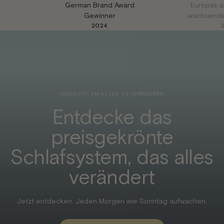
German Brand Award
Europas a
Gewinner
wachsende
2024
GEMACHT, UM ALLES ZU VERÄNDERN
Entdecke das
preisgekrönte
Schlafsystem, das alles
verändert
Jetzt entdecken. Jeden Morgen wie Sonntag aufwachen.