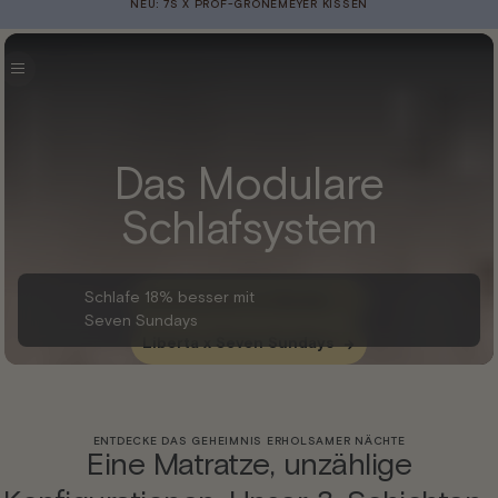
Direkt
NEU: 7S X PROF-GRÖNEMEYER KISSEN
zum
Inhalt
Das Modulare
Schlafsystem
Schlafe 18% besser mit
Schlafsystem entdecken
Seven Sundays
Liberta x Seven Sundays
ENTDECKE DAS GEHEIMNIS ERHOLSAMER NÄCHTE
Eine Matratze, unzählige