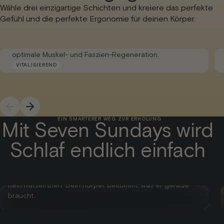
Wähle drei einzigartige Schichten und kreiere das perfekte
Gefühl und die perfekte Ergonomie für deinen Körper.
Für aktive Regeneration
Federnde Unterstützung für natürliche Bewegung und
optimale Muskel- und Faszien-Regeneration.
VITALISIEREND
EIN SMARTERER WEG ZUR ERHOLUNG
Mit Seven Sundays wird
Schlaf endlich einfach
Warum nur ein Material wählen?
Warum sich festlegen? Memory-Schaum, Latex,
Kaltschaum – alle Premium-Materialien in einem System.
Kein Rätselraten. Dein Körper bekommt, was er gerade
braucht.