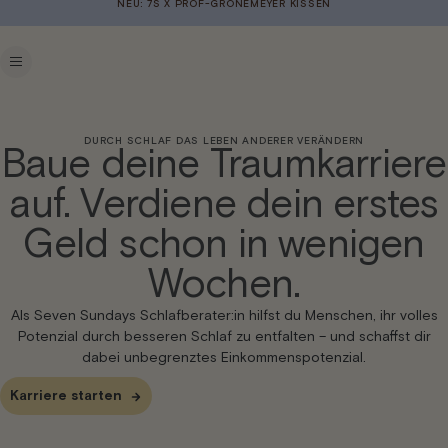
Direkt
NEU: 7S X PROF-GRÖNEMEYER KISSEN
zum
Inhalt
DURCH SCHLAF DAS LEBEN ANDERER VERÄNDERN
Baue deine Traumkarriere
auf. Verdiene dein erstes
Geld schon in wenigen
Wochen.
Als Seven Sundays Schlafberater:in hilfst du Menschen, ihr volles
Potenzial durch besseren Schlaf zu entfalten – und schaffst dir
dabei unbegrenztes Einkommenspotenzial.
Karriere starten