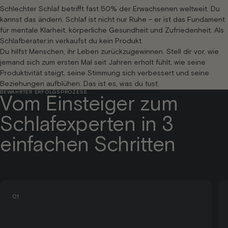
Schlechter Schlaf betrifft fast 50% der Erwachsenen weltweit. Du
kannst das ändern. Schlaf ist nicht nur Ruhe – er ist das Fundament
für mentale Klarheit, körperliche Gesundheit und Zufriedenheit. Als
Schlafberater:in verkaufst du kein Produkt.
Du hilfst Menschen, ihr Leben zurückzugewinnen. Stell dir vor, wie
jemand sich zum ersten Mal seit Jahren erholt fühlt, wie seine
Produktivität steigt, seine Stimmung sich verbessert und seine
Beziehungen aufblühen. Das ist es, was du tust.
BEWÄHRTER ERFOLGSPROZESS
Vom Einsteiger zum
Schlafexperten in 3
einfachen Schritten
01