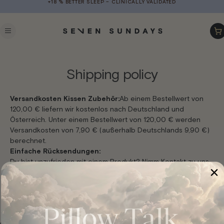
+18 % BETTER SLEEP – CLINICALLY VALIDATED
Skip to
content
Car
Shipping policy
Versandkosten Kissen Zubehör:
Ab einem Bestellwert von
120,00 € liefern wir kostenlos nach Deutschland und
Österreich. Unter einem Bestellwert von 120,00 € werden
Versandkosten von 7,90 € (außerhalb Deutschlands 9,90 €)
berechnet.
Einfache Rücksendungen:
Du bist unzufrieden mit einem Produkt? Nimm Kontakt zu uns
auf support@my7sundays.com und wir finden gemeinsam eine
Lösung.
Oder erstelle Dir ganz einfach selbst Dein Etikett für
die Rücksendung (nur für Rücksendung aus Deutschland):
SEVEN SUNDAYS Retouren Portal