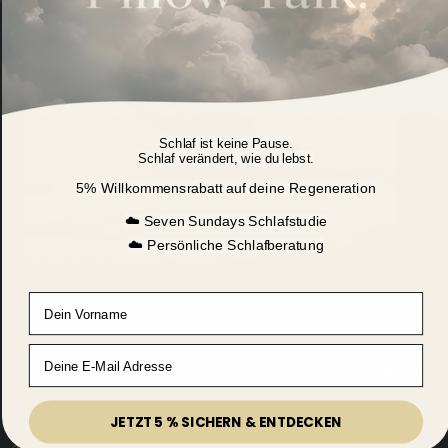
Schlaf ist keine Pause.
Schlaf verändert, wie du lebst.
5% Willkommensrabatt
auf deine Regeneration
☁️ Seven Sundays Schlafstudie
☁️ Persönliche Schlafberatung
Learn more
Start your dream career
Vorname
Email
Email
Submit
JETZT 5 % SICHERN & ENTDECKEN
Sign up and be the first to hear about new products, events