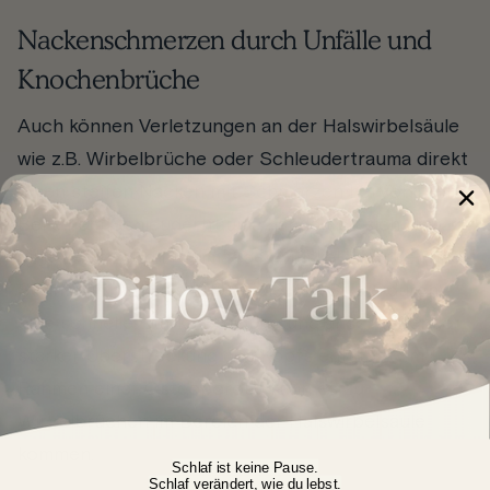
Nackenschmerzen durch Unfälle und
Knochenbrüche
Auch können Verletzungen an der Halswirbelsäule
wie z.B. Wirbelbrüche oder Schleudertrauma direkt
einen steifen Nacken mit Schmerzen hervorrufen.
Bei einem Schleudertrauma handelt es sich um
eine Verletzung (Trauma) der Muskeln, Bänder und
Sehnen in der Halswirbelsäule (HWS), die durch
eine schnelle, starke Beugung und anschließender
starker Überstreckung des Kopfs entsteht. Im
Rahmen einer Osteoporose kann es zu
Wirbelbrüchen im Bereich der Halswirbelsäule
kommen.
Schlaf ist keine Pause.
Schlaf verändert, wie du lebst.