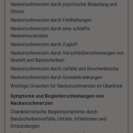
Nackenschmerzen durch psychische Belastung und
Nackenschmerzen stehen oft auch als Synonym
Stress
für einen steifen Nacken oder steifen Hals,
Nackenschmerzen durch Fehlhaltungen
Zervikalsyndrom oder HWS-Syndrom
Nackenschmerzen durch eine schlaffe
(Halswirbelsäulen-Syndrom).
Nackenmuskulatur
Nackenschmerzen durch Zugluft
Es gibt sehr viele Faktoren, die Nackenschmerzen
Nackenschmerzen durch Verschleißerscheinungen von
begünstigen und hervorrufen. Sie reichen von
Skelett und Bandscheiben
ungünstigen Alltagsgewohnheiten, über
Nackenschmerzen durch Unfälle und Knochenbrüche
Fehlhaltungen und Erkrankungen bis hin zu Stress
Nackenschmerzen durch Grunderkrankungen
und psychischen Belastungen.
Wichtige Ursachen für Nackenschmerzen im Überblick
Symptome und Begleiterscheinungen von
Akute und chronische
Nackenschmerzen
Charakteristische Begleitsymptome durch
Nackenschmerzen sind ein
Bandscheibenvorfälle, Unfälle, Infektionen und
Entzündungen
weit verbreitetes Problem