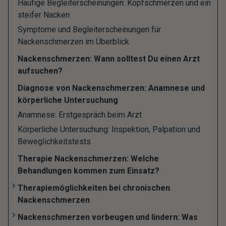
Häufige Begleiterscheinungen: Kopfschmerzen und ein
steifer Nacken
Nackenschmerzen treten sehr häufig auf: es wird
Symptome und Begleiterscheinungen für
geschätzt, dass jeder Dritte in Deutschland einmal
Nackenschmerzen im Überblick
im Jahr darunter leidet, Frauen häufiger als
Nackenschmerzen: Wann solltest Du einen Arzt
Männer. In den meisten Fällen verschwinden der
aufsuchen?
steife Nacken und die akuten Nackenschmerzen
Diagnose von Nackenschmerzen: Anamnese und
körperliche Untersuchung
nach etwa zwei bis drei Wochen wieder.
Anamnese: Erstgespräch beim Arzt
Dauern die Beschwerden jedoch länger als drei
Körperliche Untersuchung: Inspektion, Palpation und
Monate an, sprechen Ärzte von einer chronischen
Beweglichkeitstests
Verlaufsform und stellen die Diagnose "chronische
Therapie Nackenschmerzen: Welche
Nackenschmerzen". Davon sind aber nur wenige
Behandlungen kommen zum Einsatz?
Patienten, etwa 5 bis 10 Prozent, betroffen.
Therapiemöglichkeiten bei chronischen
Nackenschmerzen
Spezifische und unspezifische
Nackenschmerzen vorbeugen und lindern: Was