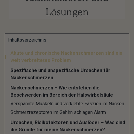
Lösungen
Fühlt sich Dein Nackenbereich schon beim
Inhaltsverzeichnis
Aufwachen verspannt und steif an? Hast Du Dich
Akute und chronische Nackenschmerzen sind ein
in der Nacht verlegen, war es der kühle Luftzug,
weit verbreitetes Problem
den Du nach dem Sport auf dem verschwitzten
Spezifische und unspezifische Ursachen für
Nacken gespürt hattest oder doch das lange,
Nackenschmerzen
eintönige und krumme Sitzen am Computer
Nackenschmerzen – Wie entstehen die
während der Arbeit?
Beschwerden im Bereich der Halswirbelsäule
Muskuläre Verspannungen im Nackenbereich sind
Verspannte Muskeln und verklebte Faszien im Nacken
Schmerzrezeptoren im Gehirn schlagen Alarm
die häufigste Ursache für einen steifen,
schmerzhaften Hals und sie treten sehr häufig
Ursachen, Risikofaktoren und Auslöser – Was sind
die Gründe für meine Nackenschmerzen?
nach dem Schlaf am nächsten Morgen auf.