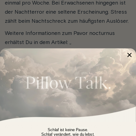
einmal pro Woche. Bei Erwachsenen hingegen ist
der Nachtterror eine seltene Erscheinung.
Stress
zählt beim Nachtschreck zum häufigsten Auslöser.
Weitere Informationen zum Pavor nocturnus
erhältst Du in dem Artikel: „
Nachtschreck bei Kindern: Ursachen, Symptome,
Therapie, Vorbeugen
“.
Schlafwandeln (Somnambulismus)
Beim Schlafwandeln verlassen Patienten aus dem
Schlaf heraus, vor allem in der ersten Nachthälfte,
das Bett. Die Augen sind weit geöffnet, sie sehen,
wohin sie gehen und was sie tun. Obwohl sie nicht
Schlaf ist keine Pause.
Schlaf verändert, wie du lebst.
richtig wach sind, wirkt ihr Verhalten