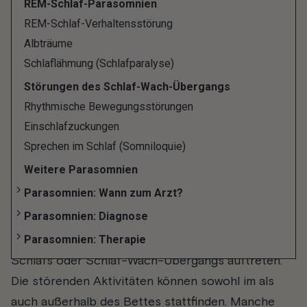
REM-Schlaf-Parasomnien
die wohl spannendste Kategorie unter den
REM-Schlaf-Verhaltensstörung
Schlafstörungen: zu den Parasomnien. Was genau
Albträume
sich dahinter verbirgt, welche Formen es gibt und
Schlaflähmung (Schlafparalyse)
wann Du besser einen Arzt aufsuchen solltest,
Störungen des Schlaf-Wach-Übergangs
erfährst Du in unserem Überblick über die große,
Rhythmische Bewegungsstörungen
bunte Welt der Parasomnien.
Einschlafzuckungen
Sprechen im Schlaf (Somniloquie)
Was sind Parasomnien?
Weitere Parasomnien
Parasomnien: Wann zum Arzt?
Parasomnien sind Schlafstörungen, die alle
Parasomnien: Diagnose
gekennzeichnet sind durch abnorme und
Parasomnien: Therapie
unfreiwillige Verhaltensweisen, die während des
Schlafs oder Schlaf-Wach-Übergangs auftreten.
Die störenden Aktivitäten können sowohl im als
auch außerhalb des Bettes stattfinden. Manche