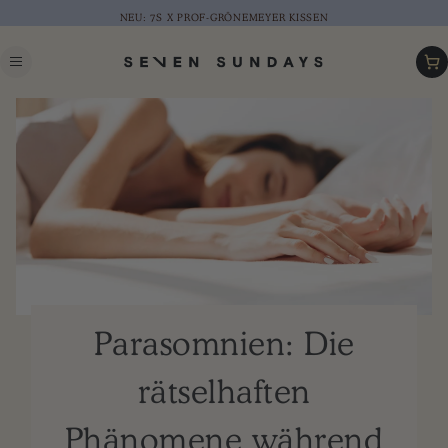
NEU: 7S X PROF-GRÖNEMEYER KISSEN
Warenk
Parasomnien: Die
rätselhaften
Phänomene während