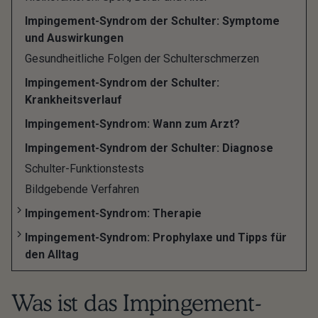
unseres Körpers betroffen, das Kugelgelenk der
Impingement-Syndrom der Schulter: Symptome
Schulter, gefolgt von unserem Hüftgelenk. Ein
und Auswirkungen
Impingement-Syndrom solltest Du unbedingt
Gesundheitliche Folgen der Schulterschmerzen
behandeln lassen, um schwere Folgen zu
Impingement-Syndrom der Schulter:
vermeiden.
Krankheitsverlauf
Impingement-Syndrom: Wann zum Arzt?
Was genau ist das Impingement-Syndrom? Was
sind die Ursachen und welche
Impingement-Syndrom der Schulter: Diagnose
Schulter-Funktionstests
Begleiterscheinungen können neben Schmerzen
Bildgebende Verfahren
und Bewegungseinschränkungen noch auftreten?
Hier bekommst Du alle Informationen über das
Impingement-Syndrom: Therapie
Syndrom. Auch welche Therapie-Möglichkeiten Dir
Impingement-Syndrom: Prophylaxe und Tipps für
zur Verfügung stehen.
den Alltag
Was ist das Impingement-