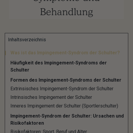
Behandlung
Wenn Sehnen, Schleimbeutel und Bänder in einem
Inhaltsverzeichnis
Gelenk eingeklemmt sind, wird es meistens
Was ist das Impingement-Syndrom der Schulter?
schmerzhaft. Die vielfältigen Bewegungen, die man
Häufigkeit des Impingement-Syndroms der
normalerweise mit dem betroffenen Bereich
Schulter
durchführen kann, sind dann eingeschränkt und es
Formen des Impingement-Syndroms der Schulter
schmerzt – in schweren Fällen so stark, dass
Extrinsisches Impingement-Syndrom der Schulter
Betroffene nicht mehr ohne Schmerzmittel
Intrinsisches Impingement der Schulter
schlafen können. In der Medizin wird so ein
Inneres Impingement der Schulter (Sportlerschulter)
Engpass im Gelenk auch als Impingement-
Impingement-Syndrom der Schulter: Ursachen und
Syndrom bezeichnet.
Risikofaktoren
Am häufigsten ist das beweglichste Gelenk
Risikofaktoren: Sport, Beruf und Alter