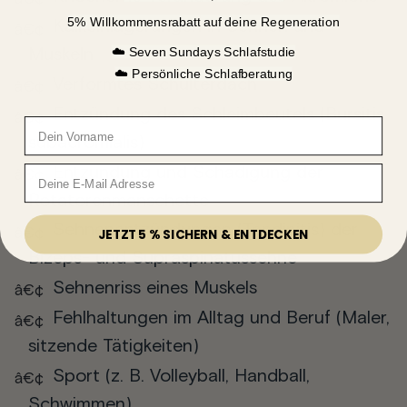
5% Willkommensrabatt
auf deine Regeneration
Kalkeinlagerungen in Sehnen und
☁️ Seven Sundays Schlafstudie
Muskeln
☁️ Persönliche Schlafberatung
Verformtes Schulterdach
Entzündung des Schleimbeutels (Bursitis
Vorname
subacromialis)
Email
Entzündung und Schädigung der
Rotatorenmanschette
Sehnenentzündungen (Tendinitis) der
JETZT 5 % SICHERN & ENTDECKEN
Bizeps- und Supraspinatussehne
Sehnenriss eines Muskels
Fehlhaltungen im Alltag und Beruf (Maler,
sitzende Tätigkeiten)
Sport (z. B. Volleyball, Handball,
Schwimmen)