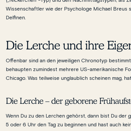
(„Nickerchen“-Typ) und den Nachmittagstypen, als Z
Wissenschaftler wie der Psychologe Michael Breus 
Delfinen.
Die Lerche und ihre Eige
Offenbar sind an den jeweiligen Chronotyp bestimm
behaupten zumindest mehrere US-amerikanische Fors
Chicago. Was teilweise unglaublich scheinen mag, hat
Die Lerche – der geborene Frühaufs
Wenn Du zu den Lerchen gehörst, dann bist Du der g
5 oder 6 Uhr den Tag zu beginnen und hast auch ke