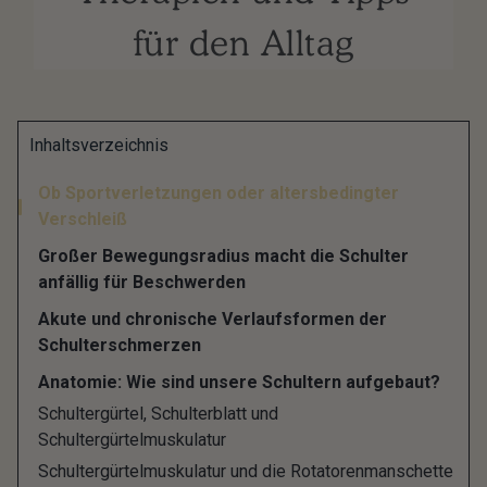
für den Alltag
Gerade noch Sport getrieben oder schwere
Inhaltsverzeichnis
Einkaufstüten nach Hause getragen und plötzlich
Ob Sportverletzungen oder altersbedingter
schmerzt die Schulter? Mit den Beschwerden in
Verschleiß
der Schulterregion, die manchmal in Nacken
Großer Bewegungsradius macht die Schulter
und Oberarm ausstrahlen, stehst Du nicht alleine
anfällig für Beschwerden
da, denn unter Schulterschmerzen leiden etwa 70
Akute und chronische Verlaufsformen der
Prozent aller Menschen mindestens einmal im
Schulterschmerzen
Leben. Die Schmerzen in den Schultern können
Anatomie: Wie sind unsere Schultern aufgebaut?
akut oder auch chronisch Verlaufen, wie z.B. durch
Schultergürtel, Schulterblatt und
Gelenkverschleiß.
Schultergürtelmuskulatur
Schultergürtelmuskulatur und die Rotatorenmanschette