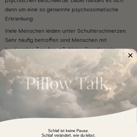
psychischen Beschwerde. Dabei handelt es sich
dann um eine so genannte psychosomatische
Erkrankung.
Viele Menschen leiden unter Schulterschmerzen.
Sehr häufig betroffen sind Menschen mit
bestimmten Berufen, z.B. Maler, Sportler wie
Tennis-, Handball- oder Volleyballspieler sowie
Menschen mit hauptsächlich sitzender Tätigkeit am
Computer und Berufsfeldern mit eingefahrenen,
einseitigen Bewegungsabläufen der Schulter, Arme
und Hände.
Mediziner unterscheiden aufgrund der Fülle an
möglichen Ursachen für Schulterschmerzen
zwischen schulterspezifischen,
Schlaf ist keine Pause.
schulterunspezifischen und systemischen
Schlaf verändert, wie du lebst.