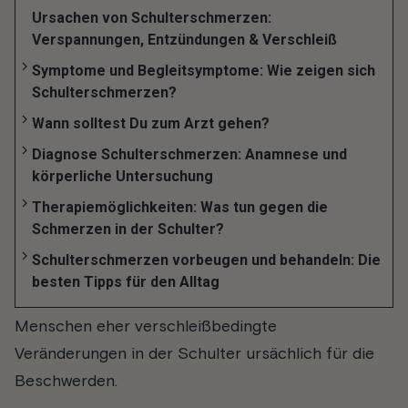
Ob Sportverletzungen oder
Ursachen von Schulterschmerzen:
Verspannungen, Entzündungen & Verschleiß
altersbedingter Verschleiß
Symptome und Begleitsymptome: Wie zeigen sich
Schulterschmerzen?
Schulterschmerzen machen keine großen
Wann solltest Du zum Arzt gehen?
Unterschiede was Alter, Beruf und Geschlecht
Diagnose Schulterschmerzen: Anamnese und
anbelangt: Unabhängig von den vielen möglichen
körperliche Untersuchung
Ursachen sind Frauen und Männer etwa im
Therapiemöglichkeiten: Was tun gegen die
gleichen Maße betroffen und die Beschwerden
Schmerzen in der Schulter?
können auch in fast allen Altersklassen
Schulterschmerzen vorbeugen und behandeln: Die
auftreten. Bei jüngeren Menschen sind in den
besten Tipps für den Alltag
meisten Fällen Sportverletzungen, bei älteren
Menschen eher verschleißbedingte
Veränderungen in der Schulter ursächlich für die
Beschwerden.