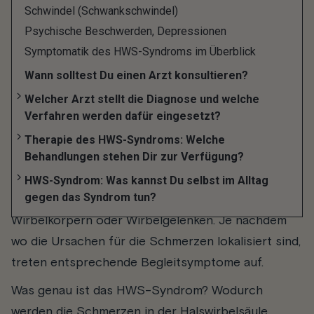
Schwindel (Schwankschwindel)
Störungen und degenerative
Psychische Beschwerden, Depressionen
Veränderungen
Symptomatik des HWS-Syndroms im Überblick
Wann solltest Du einen Arzt konsultieren?
Die häufigsten Ursachen für das HWS-Syndrom
Welcher Arzt stellt die Diagnose und welche
sind funktionelle Störungen, zum Beispiel
Verfahren werden dafür eingesetzt?
Fehlhaltungen und Fehlbelastungen sowie
Therapie des HWS-Syndroms: Welche
Behandlungen stehen Dir zur Verfügung?
Erkrankungen der Brustwirbelsäule (BWS) und
Lendenwirbelsäule (LWS) oder degenerative
HWS-Syndrom: Was kannst Du selbst im Alltag
gegen das Syndrom tun?
Veränderungen an den Bandscheiben,
Wirbelkörpern oder Wirbelgelenken. Je nachdem
wo die Ursachen für die Schmerzen lokalisiert sind,
treten entsprechende Begleitsymptome auf.
Was genau ist das HWS-Syndrom? Wodurch
werden die Schmerzen in der Halswirbelsäule