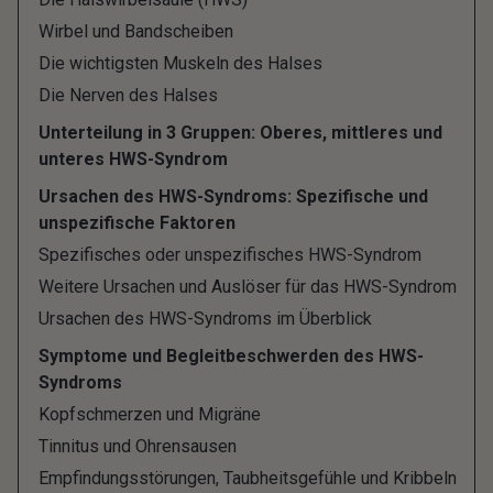
einem Zervikalsyndrom.
Wirbel und Bandscheiben
Etwa zwei von drei Menschen in Deutschland sind
Die wichtigsten Muskeln des Halses
laut Statistik mindestens einmal in ihrem Leben
Die Nerven des Halses
von den Schmerzen im Bereich der Halswirbelsäule
Unterteilung in 3 Gruppen: Oberes, mittleres und
betroffen, die Tendenz ist sogar steigend und
unteres HWS-Syndrom
schätzungsweise leidet genau zu diesem Zeitpunkt
Ursachen des HWS-Syndroms: Spezifische und
mehr als jeder zehnte Mensch unter den
unspezifische Faktoren
Beschwerden der Nacken-Schulter-Armregion.
Spezifisches oder unspezifisches HWS-Syndrom
Das HWS-Syndrom stellt damit ein recht häufiges
Weitere Ursachen und Auslöser für das HWS-Syndrom
Leiden dar, zumindest wird die Diagnose oft
Ursachen des HWS-Syndroms im Überblick
gestellt.
Symptome und Begleitbeschwerden des HWS-
Syndroms
Die häufigsten Ursachen für
Kopfschmerzen und Migräne
Tinnitus und Ohrensausen
HWS-Syndrom: Funktionelle
Empfindungsstörungen, Taubheitsgefühle und Kribbeln