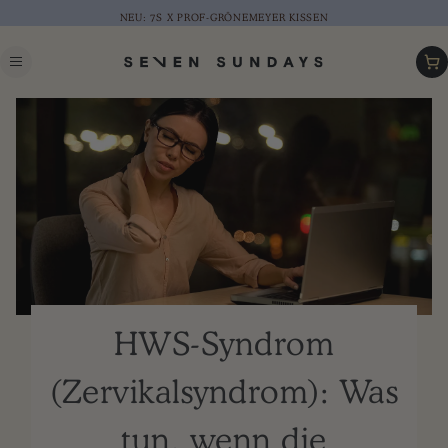
NEU: 7S X PROF-GRÖNEMEYER KISSEN
Warenk
HWS-Syndrom
(Zervikalsyndrom): Was
tun, wenn die