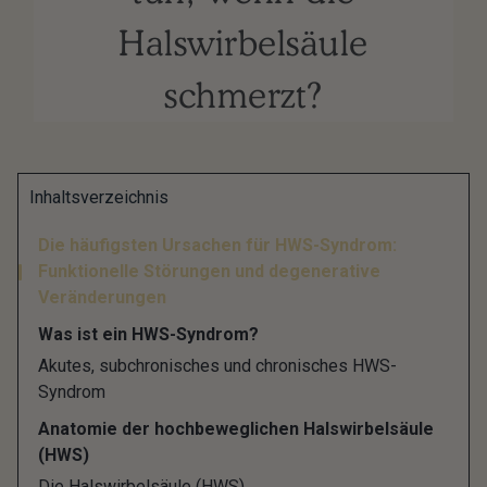
Halswirbelsäule
schmerzt?
Schmerzhafte Verspannungen im Nacken- und
Inhaltsverzeichnis
Schulterbereich, die in den Kopf ausstrahlen, sind
Die häufigsten Ursachen für HWS-Syndrom:
für Betroffene häufig sehr belastend, weil die
Funktionelle Störungen und degenerative
Schmerzen den Alltag und damit auch die
Veränderungen
Lebensqualität teilweise stark einschränken.
Was ist ein HWS-Syndrom?
Bei einem Halswirbelsäulen-Syndrom, kurz HWS-
Akutes, subchronisches und chronisches HWS-
Syndrom
Syndrom, handelt es sich zusammenfassend um
Schmerzen und sonstige Beschwerden im Bereich
Anatomie der hochbeweglichen Halswirbelsäule
(HWS)
der Halswirbelsäule. Mediziner sprechen auch von
Die Halswirbelsäule (HWS)