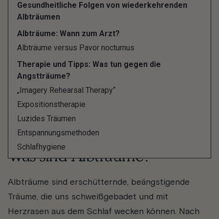
leiden unter Ein- und
Durchschlafstörungen
Gesundheitliche Folgen von wiederkehrenden
(Insomnien), wäre eine Abklärung bei einem Arzt
Albträumen
und eine Behandlung empfehlenswert.
Albträume: Wann zum Arzt?
Albträume versus Pavor nocturnus
Was genau sind Albträume und was bedeuten sie?
Welche Ursachen und Auslöser gibt es dafür und
Therapie und Tipps: Was tun gegen die
Angstträume?
was kannst Du gegen die nächtlichen
„Imagery Rehearsal Therapy“
Horrorszenarien tun? Hier erfährst Du alles über
Expositionstherapie
das Thema Albträume und wie Du sie vermeiden
Luzides Träumen
kannst.
Entspannungsmethoden
Schlafhygiene
Was sind Albträume?
Albträume sind erschütternde, beängstigende
Träume, die uns schweißgebadet und mit
Herzrasen aus dem Schlaf wecken können. Nach