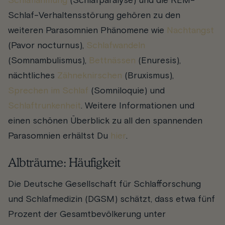
Schlaflähmung
(Schlafparalyse) und die REM-
Schlaf-Verhaltensstörung gehören zu den
weiteren Parasomnien Phänomene wie
Nachtangst
(Pavor nocturnus),
Schlafwandeln
(Somnambulismus),
Bettnässen
(Enuresis),
nächtliches
Zähneknirschen
(Bruxismus),
Sprechen im Schlaf
(Somniloquie) und
Schlaftrunkenheit
. Weitere Informationen und
einen schönen Überblick zu all den spannenden
Parasomnien erhältst Du
hier
.
Albträume: Häufigkeit
Die Deutsche Gesellschaft für Schlafforschung
und Schlafmedizin (DGSM) schätzt
, dass etwa fünf
Prozent der Gesamtbevölkerung unter