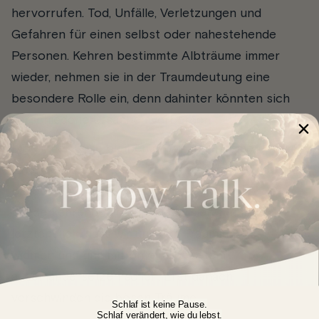
hervorrufen. Tod, Unfälle, Verletzungen und
Gefahren für einen selbst oder nahestehende
Personen. Kehren bestimmte Albträume immer
wieder, nehmen sie in der Traumdeutung eine
besondere Rolle ein, denn dahinter könnten sich
verschiedene Ursachen verbergen.
Möglicherweise bleiben die unangenehmen
Lebensumstände bestehen, Ängste oder Traumata
bleiben unverarbeitet, Probleme ungelöst.
Wiederkehrende Träume signalisieren uns
letztendlich, dass wir uns den Trauminhalten
widmen und uns mit Unverarbeitetem
auseinandersetzen sollen. Erst danach
verschwinden die bösen Träume.
Schlaf ist keine Pause.
Schlaf verändert, wie du lebst.