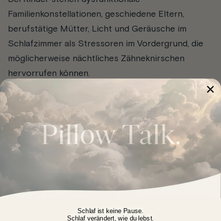
Familienkonstellationen, geschiedene Eltern,
berufstätige Mütter, Licht und Geräusche im
Schlafzimmer als Stressoren im Vordergrund, die
möglicherweise nächtliches Zähneknirschen
hervorrufen können.
Anatomische Fehlstellungen des
Gebisses, Füllungen, Kronen oder Inlays
Zahnfehlstellungen, schiefe Zähne, ein schlecht
sitzender Zahnersatz sind alles Faktoren, die als
Ursache für Zähneknirschen infrage kommen. Auch
wenn der Zusammenbiss zwischen Ober- und
Unterkiefer gestört ist, können die Kiefer knacken
Schlaf ist keine Pause.
und die Zähen knirschen.
Schlaf verändert, wie du lebst.