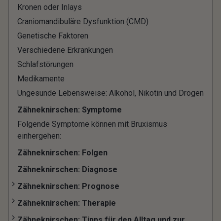
leidet der schützende Zahnschmelz und im
Kronen oder Inlays
schlimmsten Fall kann sogar ein Zahnverlust
Craniomandibuläre Dysfunktion (CMD)
drohen. Damit ist es aber noch nicht genug, denn
Genetische Faktoren
Zähneknirschen kann noch weitere
Verschiedene Erkrankungen
gesundheitliche Beschwerden verursachen,
Schlafstörungen
weshalb eine rechtzeitige Behandlung sehr zu
Medikamente
empfehlen ist.
Ungesunde Lebensweise: Alkohol, Nikotin und Drogen
Hier erhältst Du alle wichtigen Informationen zum
Zähneknirschen: Symptome
Thema Zähneknirschen, zu den Ursachen,
Folgende Symptome können mit Bruxismus
einhergehen:
Symptomen, Folgen und Therapiemöglichkeiten.
Zähneknirschen: Folgen
Was genau ist
Zähneknirschen: Diagnose
Zähneknirschen: Prognose
Zähneknirschen?
Zähneknirschen: Therapie
Zähneknirschen: Tipps für den Alltag und zur