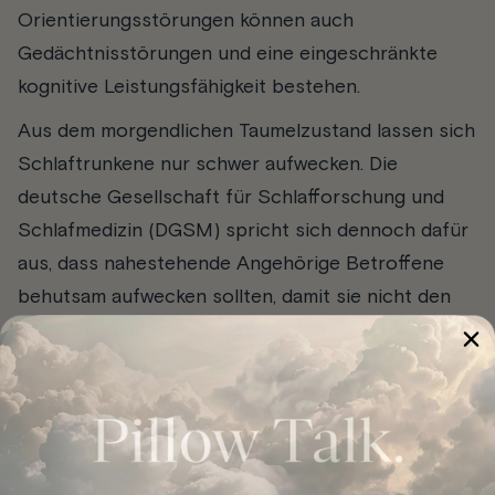
Orientierungsstörungen können auch
Gedächtnisstörungen und eine eingeschränkte
kognitive Leistungsfähigkeit bestehen.
Aus dem morgendlichen Taumelzustand lassen sich
Schlaftrunkene nur schwer aufwecken. Die
deutsche Gesellschaft für Schlafforschung und
Schlafmedizin (DGSM) spricht sich dennoch dafür
aus, dass nahestehende Angehörige Betroffene
behutsam aufwecken sollten, damit sie nicht den
Arbeitsbeginn verschlafen.
Schlaftrunkenheit: Wann zum
Arzt?