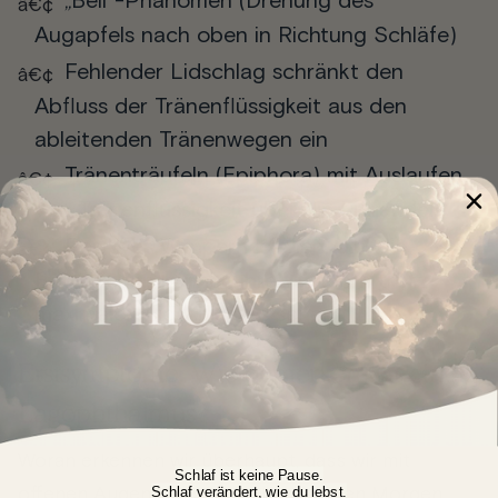
„Bell“-Phänomen (Drehung des
Augapfels nach oben in Richtung Schläfe)
Fehlender Lidschlag schränkt den
Abfluss der Tränenflüssigkeit aus den
ableitenden Tränenwegen ein
Tränenträufeln (Epiphora) mit Auslaufen
von Tränenflüssigkeit über die Lidränder
Positives Wimpernzeichen, d.h. die
Betroffenen können ihre Wimpern trotz
maximalen Lidschlusses sehen
Erstsymptome: Wie bemerken wir einen
Lagophthalmus?
Woran erkennen wir überhaupt, dass wir mit
Schlaf ist keine Pause.
Schlaf verändert, wie du lebst.
offenen Augen schlafen? Am nächsten Morgen