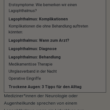
Fachbegriff für dieses Phänomen Lagophthalmus.
Erstsymptome: Wie bemerken wir einen
Lagophthalmus?
Die möglichen gesundheitlichen Beschwerden, die
Lagophthalmus: Komplikationen
dazu führen, sollten in jedem Fall Ernst genommen
Komplikationen die ohne Behandlung auftreten
und abgeklärt werden.
könnten:
Welche Ursachen und Symptome mit der
Lagophthalmus: Wann zum Arzt?
Beschwerde zusammenhängen, wann Du besser
Lagophthalmus: Diagnose
zum Arzt gehen solltest und wie ein
Lagophthalmus: Behandlung
Lagophthalmus behandelt werden kann, erfährst
Medikamentöse Therapie
Du hier.
Uhrglasverband in der Nacht
Operative Eingriffe
Was ist Lagophthalmus?
Trockene Augen: 3 Tipps für den Alltag
Mediziner*innen der Neurologie oder
Augenheilkunde sprechen von einem