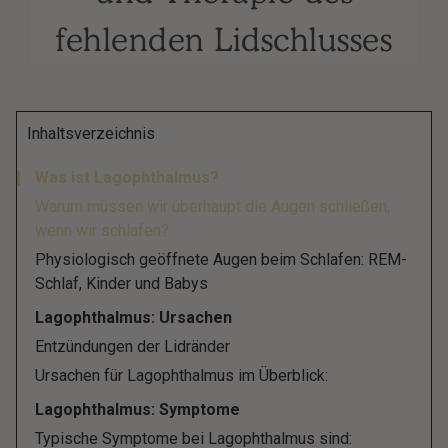
fehlenden Lidschlusses
Mit offenen Augen schlafen? Ja, das scheint es zu
Inhaltsverzeichnis
geben, auch wenn es schwer vorstellbar und
Was ist Lagophthalmus?
eigentlich nicht gewollt ist, denn schließlich hat der
Warum müssen wir überhaupt die Augen schließen,
Lidschluss während des Schlafens einen Sinn.
wenn wir schlafen?
Geschlossene Augenlider sollen unsere Augen
Physiologisch geöffnete Augen beim Schlafen: REM-
auch in der Nacht vor Schmutz, Staub und
Schlaf, Kinder und Babys
Fremdkörpern sowie vor dem Austrocknen
Lagophthalmus: Ursachen
schützen.
Entzündungen der Lidränder
Ursachen für Lagophthalmus im Überblick:
Was aber steckt dahinter, wenn Menschen mit
offenen Augen schlafen und die Lider nicht
Lagophthalmus: Symptome
schließen können? In der Medizin lautet der
Typische Symptome bei Lagophthalmus sind: