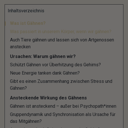
Gähnen ist ansteckend und hält scheinbar unsere
Inhaltsverzeichnis
Synapsen im Gehirn auf Trab: Sehen wir jemanden
Was ist Gähnen?
in unserer Umgebung gähnen, fühlen wir uns
Was passiert in unserem Körper, wenn wir gähnen?
animiert und tun dies ebenfalls. Je mitfühlender wir
Auch Tiere gähnen und lassen sich von Artgenossen
sind, desto größer ist die Wahrscheinlichkeit.
anstecken
Psychopath*innen, Menschen ohne Empathie,
Ursachen: Warum gähnen wir?
lassen sich hingegen nicht anstecken.
Schützt Gähnen vor Überhitzung des Gehirns?
Wir alle gähnen jeden Tag und tun es im Leben um
Neue Energie tanken dank Gähnen?
die 250.000 Mal. Bereits das Geräusch, der
Gibt es einen Zusammenhang zwischen Stress und
Gähnen?
Gedanke daran oder das Lesen des Wortes kann
ein Gähnen bei uns auslösen. Doch welche Gründe
Ansteckende Wirkung des Gähnens
und Funktionen sich hinter dem Phänomen
Gähnen ist ansteckend – außer bei Psychopath*innen
verbergen, darüber sind sich Forscher*innen
Gruppendynamik und Synchronisation als Ursache für
das Mitgähnen?
immer noch nicht im Klaren.