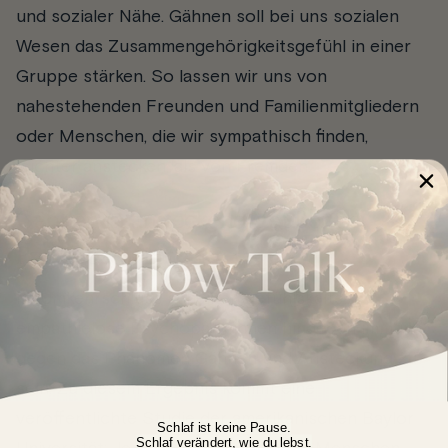
und sozialer Nähe. Gähnen soll bei uns sozialen
Wesen das Zusammengehörigkeitsgefühl in einer
Gruppe stärken. So lassen wir uns von
nahestehenden Freunden und Familienmitgliedern
oder Menschen, die wir sympathisch finden,
leichter anstecken, als von Fremden.
Gähnen ist ansteckend – außer bei
Psychopath*innen
Im Umkehrschluss scheinen gefühlskalte,
empathielose Psychopath*innen hingegen immun
gegen das Phänomen Gähnen und Ansteckung zu
sein. Zu diesem Ergebnis kommt eine
veröffentlichte Studie der amerikanischen Baylor
Schlaf ist keine Pause.
Schlaf verändert, wie du lebst.