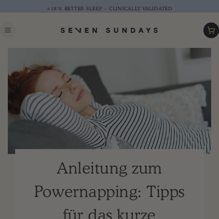
+18 % BETTER SLEEP – CLINICALLY VALIDATED
Car
Anleitung zum
Powernapping: Tipps
für das kurze