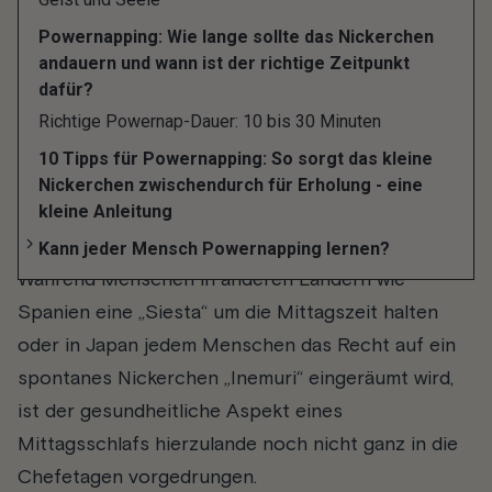
Mittagspause zu mehr Energie verhilft sowie die
Powernapping: Wie lange sollte das Nickerchen
Konzentrations- und Leistungsfähigkeit steigert.
andauern und wann ist der richtige Zeitpunkt
dafür?
Kurze Mittagsruhe: „Siesta“,
Richtige Powernap-Dauer: 10 bis 30 Minuten
„Inemuri“ oder
10 Tipps für Powernapping: So sorgt das kleine
Nickerchen zwischendurch für Erholung - eine
„Powernapping“
kleine Anleitung
Kann jeder Mensch Powernapping lernen?
Während Menschen in anderen Ländern wie
Spanien eine „Siesta“ um die Mittagszeit halten
oder in Japan jedem Menschen das Recht auf ein
spontanes Nickerchen „Inemuri“ eingeräumt wird,
ist der gesundheitliche Aspekt eines
Mittagsschlafs hierzulande noch nicht ganz in die
Chefetagen vorgedrungen.