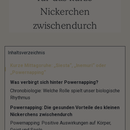
Nickerchen
zwischendurch
Gerade noch das Mittagessen genossen, kurz
Inhaltsverzeichnis
darauf lässt die Konzentration und
Kurze Mittagsruhe: „Siesta“, „Inemuri“ oder
Leistungsfähigkeit nach, weil sich eine bleierne
„Powernapping“
Müdigkeit breitmacht? Wenn der frühe Nachmittag
Was verbirgt sich hinter Powernapping?
beim Arbeiten zur Qual wird, weil jegliche Energie
Chronobiologie: Welche Rolle spielt unser biologische
aus dem Körper entwichen ist, könnte ein kurzer
Rhythmus
Mittagsschlaf, ein so genannter „Powernap“ die
Powernapping: Die gesunden Vorteile des kleinen
Rettung sein.
Nickerchens zwischendurch
Powernapping: Positive Auswirkungen auf Körper,
Studien belegen, dass ein kurzes Schläfchen in der
Geist und Seele