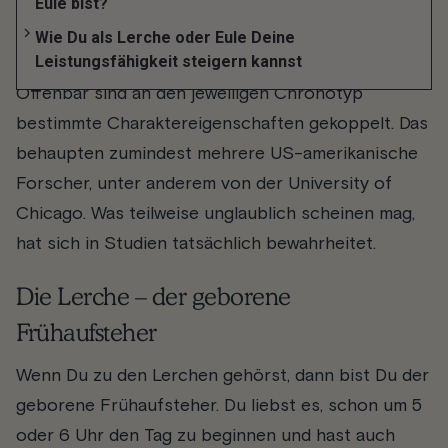
Eule bist?
Eigenschaften
Wie Du als Lerche oder Eule Deine
Leistungsfähigkeit steigern kannst
Offenbar sind an den jeweiligen Chronotyp
bestimmte Charaktereigenschaften gekoppelt. Das
behaupten zumindest mehrere US-amerikanische
Forscher, unter anderem von der University of
Chicago. Was teilweise unglaublich scheinen mag,
hat sich in Studien tatsächlich bewahrheitet.
Die Lerche – der geborene
Frühaufsteher
Wenn Du zu den Lerchen gehörst, dann bist Du der
geborene Frühaufsteher. Du liebst es, schon um 5
oder 6 Uhr den Tag zu beginnen und hast auch