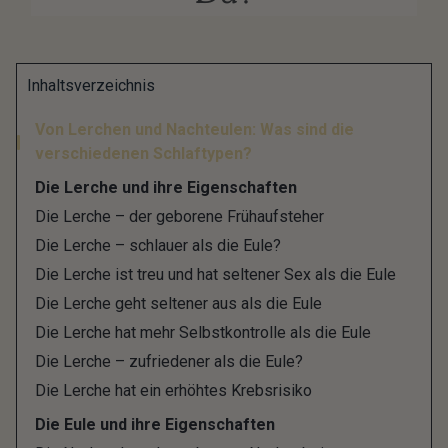
Hättest Du gedacht, dass Frühaufsteher besser in
Inhaltsverzeichnis
der Schule sind und Nachteulen mehr Sex haben?
Von Lerchen und Nachteulen: Was sind die
Die Chronobiologie, die Wissenschaft der
verschiedenen Schlaftypen?
zeitlichen Organisation körperlicher Prozesse, teilt
Die Lerche und ihre Eigenschaften
uns Menschen in unterschiedliche Schlaftypen ein
Die Lerche – der geborene Frühaufsteher
– je nach bevorzugter Aktivitätszeit. Demnach gibt
Die Lerche – schlauer als die Eule?
es grob unterteilt Lerchen und Eulen. Während die
Die Lerche ist treu und hat seltener Sex als die Eule
einen schon morgens vollen Einsatz bringen
Die Lerche geht seltener aus als die Eule
können, sind Eulen erst abends so richtig
Die Lerche hat mehr Selbstkontrolle als die Eule
produktiv. Manche Forscher unterscheiden noch
Die Lerche – zufriedener als die Eule?
weitere Schlaftypen. Finde mit uns heraus, welcher
Die Lerche hat ein erhöhtes Krebsrisiko
Schlaftyp Du bist.
Die Eule und ihre Eigenschaften