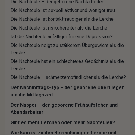
Die Nachteule – der geborene Nachtarbeiter
Von Lerchen und
Die Nachteule ist sexuell aktiver und weniger treu
Die Nachteule ist kontaktfreudiger als die Lerche
Nachteulen: Was sind die
Die Nachteule ist risikobereiter als die Lerche
verschiedenen Schlaftypen?
Ist die Nachteule anfälliger für eine Depression?
Die Nachteule neigt zu stärkerem Übergewicht als die
Lerche
Nicht alle Menschen sind dafür geschaffen, bereits
Die Nachteule hat ein schlechteres Gedächtnis als die
mit bester Laune aus dem Bett zu springen.
Lerche
Ebenso wenig kann jeder Mensch nachts um 1
Die Nachteule – schmerzempfindlicher als die Lerche?
noch intellektuelle Höchstleistungen vollbringen.
Der Nachmittags-Typ – der geborene Überflieger
Jeder Mensch hat von seiner Anlage her eine
um die Mittagszeit
bestimmte Zeit am Tag, in der er am
Der Napper – der geborene Frühaufsteher und
leistungsfähigsten und aktivsten ist. Auch wann Du
Abendarbeiter
am liebsten ins Bett gehst und wieder aufstehst,
Gibt es mehr Lerchen oder mehr Nachteulen?
entscheidet Dein individueller Biorhythmus. Zwar
Wie kam es zu den Bezeichnungen Lerche und