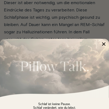
Dieser ist aber notwendig, um die emotionalen
Eindrücke des Tages zu verarbeiten. Diese
Schlafphase ist wichtig, um psychisch gesund zu
bleiben. Auf Dauer kann ein Mangel an REM-Schlaf
sogar zu Halluzinationen führen. In dem Fall
versucht das Gehirn, unter tags bei vollem
Bewusstsein die nachts verpasste Traumphase
nachzuholen. So soll sich die Psyche auf diese Art
regenerieren.
Die Nachteule neigt zu stärkerem
Übergewicht als die Lerche
Eine Studie mit übergewichtigen Eulen und
Lerchen ergab, dass übergewichtige Eulen nach 20
Schlaf ist keine Pause.
Schlaf verändert, wie du lebst.
Uhr mehr als doppelt so viele Kalorien (677