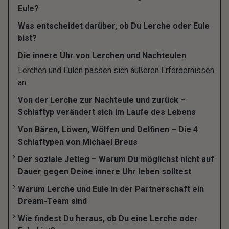
variiert der Schlaftyp im Verlauf der Entwicklung
Eule?
eines Menschen immer wieder, aber tendenziell
Was entscheidet darüber, ob Du Lerche oder Eule
bleibt der genetisch festgelegte Schlaftyp ein
bist?
Leben lang bestehen.
Die innere Uhr von Lerchen und Nachteulen
Die Chronobiologie unterscheidet 2
Lerchen und Eulen passen sich äußeren Erfordernissen
Hauptkategorien: den Schlaftyp Lerche
an
(„Frühaufsteher“) und den Schlaftyp Eule
Von der Lerche zur Nachteule und zurück –
Schlaftyp verändert sich im Laufe des Lebens
(Langschläfer). Daneben gibt es für manche
Forscher noch den „Napper“ („Nickerchen“-Typ)
Von Bären, Löwen, Wölfen und Delfinen – Die 4
Schlaftypen von Michael Breus
und den Nachmittagstypen, als
Zwischenkategorien. Wieder andere
Der soziale Jetleg – Warum Du möglichst nicht auf
Dauer gegen Deine innere Uhr leben solltest
Wissenschaftler wie der Psychologe Michael Breus
Warum Lerche und Eule in der Partnerschaft ein
sprechen von Löwen, Bären, Wölfen und Delfinen.
Dream-Team sind
Wie findest Du heraus, ob Du eine Lerche oder
Die Lerche und ihre