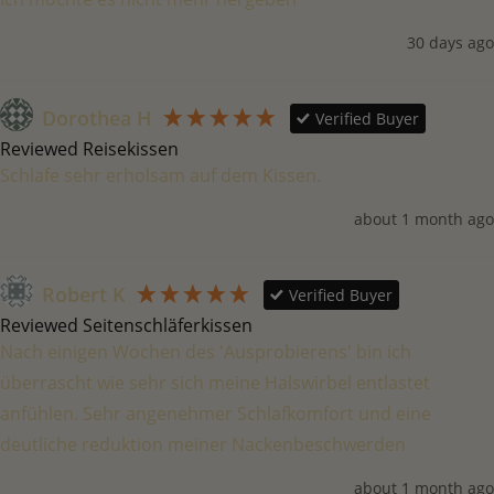
30 days ago
Dorothea H
Verified Buyer
Reviewed Reisekissen
Schlafe sehr erholsam auf dem Kissen. 
about 1 month ago
Robert K
Verified Buyer
Reviewed Seitenschläferkissen
Nach einigen Wochen des 'Ausprobierens' bin ich 
überrascht wie sehr sich meine Halswirbel entlastet 
anfühlen. Sehr angenehmer Schlafkomfort und eine 
deutliche reduktion meiner Nackenbeschwerden
about 1 month ago