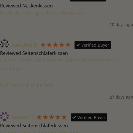
Reviewed Nackenkissen
Ist wirklich sehr gut, Ihr Nackenkissen 
10 days ago
Kai-Uwe R
Verified Buyer
Reviewed Seitenschläferkissen
Dies ist bereits mein zweites Seitenschläferkissen von 
7Sundays.

Wie immer alles perfekt. 
27 days ago
Renate T
Verified Buyer
Reviewed Seitenschläferkissen
Ich möchte es nicht mehr hergeben