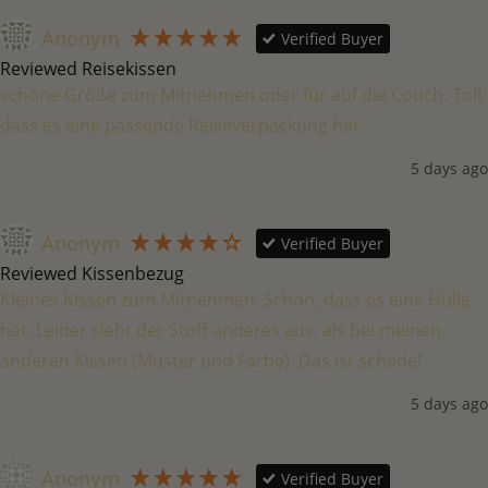
Anonym
Verified Buyer
Reviewed Reisekissen
schöne Größe zum Mitnehmen oder für auf die Couch. Toll, 
dass es eine passende Reiseverpackung hat. 
5 days ago
Anonym
Verified Buyer
Reviewed Kissenbezug
Kleines Kissen zum Mitnehmen. Schön, dass es eine Hülle 
hat. Leider sieht der Stoff anderes aus, als bei meinen 
anderen Kissen (Muster und Farbe). Das ist schade!
5 days ago
Anonym
Verified Buyer