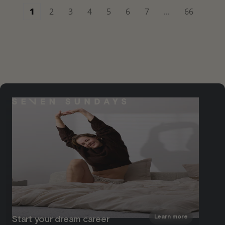
1
2
3
4
5
6
7
...
66
Learn more
Start your dream career