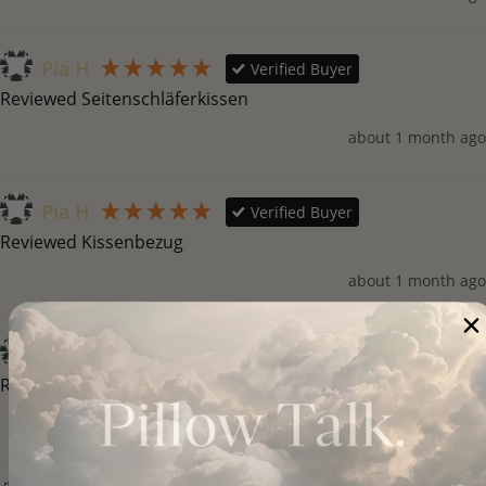
Pia H
Verified Buyer
Reviewed Seitenschläferkissen
about 1 month ago
Pia H
Verified Buyer
Reviewed Kissenbezug
about 1 month ago
Pia H
Verified Buyer
Reviewed Kissenbezug
about 1 month ago