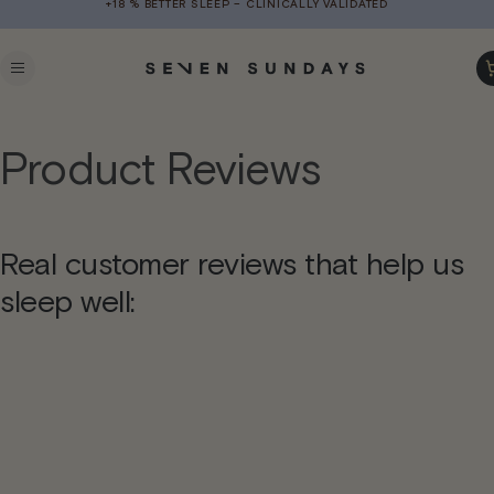
+18 % BETTER SLEEP – CLINICALLY VALIDATED
Skip to
content
Ca
Product Reviews
Real customer reviews that help us
sleep well: