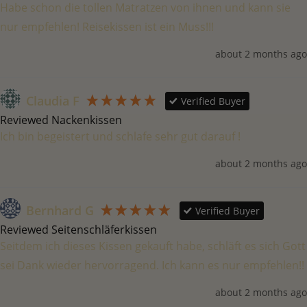
Habe schon die tollen Matratzen von ihnen und kann sie 
nur empfehlen! Reisekissen ist ein Muss!!!
about 2 months ago
Claudia F
Verified Buyer
Reviewed Nackenkissen
about 2 months ago
Bernhard G
Verified Buyer
Reviewed Seitenschläferkissen
Seitdem ich dieses Kissen gekauft habe, schläft es sich Gott 
sei Dank wieder hervorragend. Ich kann es nur empfehlen!!
about 2 months ago