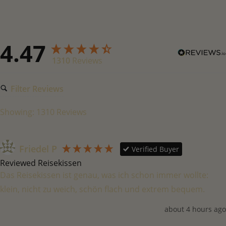
4.47
1310
Reviews
Filter Reviews
Showing:
1310
Reviews
Friedel P
Verified Buyer
Reviewed Reisekissen
Das Reisekissen ist genau, was ich schon immer wollte: 
klein, nicht zu weich, schön flach und extrem bequem.
about 4 hours ago