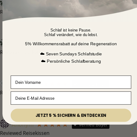
Pia H
Verified Buyer
Reviewed Kissenbezug
about 1 month ago
Schlaf ist keine Pause.
Schlaf verändert, wie du lebst.
Pia H
Verified Buyer
5% Willkommensrabatt
auf deine Regeneration
Reviewed Nackenkissen
☁️ Seven Sundays Schlafstudie
☁️ Persönliche Schlafberatung
about 1 month ago
Vorname
Anonym
Verified Buyer
Reviewed Reisekissen
Email
about 1 month ago
JETZT 5 % SICHERN & ENTDECKEN
Anonym
Verified Buyer
Reviewed Reisekissen